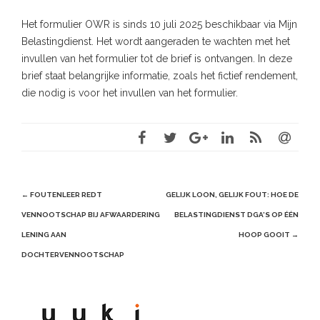
Het formulier OWR is sinds 10 juli 2025 beschikbaar via Mijn
Belastingdienst. Het wordt aangeraden te wachten met het
invullen van het formulier tot de brief is ontvangen. In deze
brief staat belangrijke informatie, zoals het fictief rendement,
die nodig is voor het invullen van het formulier.
Post
←
FOUTENLEER REDT
GELIJK LOON, GELIJK FOUT: HOE DE
navigation
VENNOOTSCHAP BIJ AFWAARDERING
BELASTINGDIENST DGA’S OP ÉÉN
LENING AAN
HOOP GOOIT
→
DOCHTERVENNOOTSCHAP