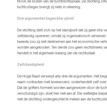
NOvA de kosten van de tuchtrechtspraak. De stichting on
tuchtcolleges brengt zij niets in rekening.
Drie argumenten tegen btw-plicht
De stichting stelt zich op het standpunt dat zij geen btw v
zelfstandig opereren, omdat zij organisatorisch verweven i
tweede zou zij niet deelnemen aan het economische verke
worden aangeboden. Ten derde zou geen rechtstreeks ver
handelt in het algemeen belang van de rechtsstaat.
Zelfstandigheid
De Hoge Raad verwerpt alle drie de argumenten. Het begri
naam contracten met leveranciers, onderhandelt zelf ov
Dat de griffiers formeel worden aangewezen door de tuc
verschuldigd zijn, doet hier niet aan af. Die wettelijke b
niet de stichting ondergeschikt te maken aan de tuchtcoll