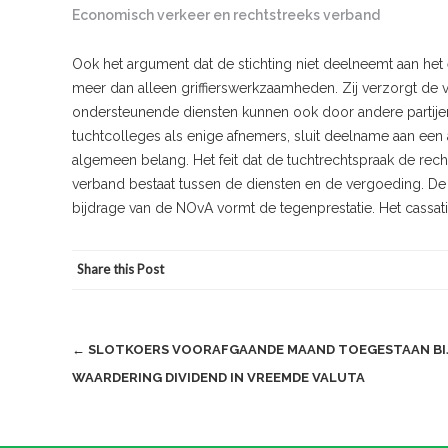
Economisch verkeer en rechtstreeks verband
Ook het argument dat de stichting niet deelneemt aan het
meer dan alleen griffierswerkzaamheden. Zij verzorgt de v
ondersteunende diensten kunnen ook door andere partijen
tuchtcolleges als enige afnemers, sluit deelname aan een
algemeen belang. Het feit dat de tuchtrechtspraak de recht
verband bestaat tussen de diensten en de vergoeding. De t
bijdrage van de NOvA vormt de tegenprestatie. Het cassa
Share this Post
Post
←
SLOTKOERS VOORAFGAANDE MAAND TOEGESTAAN BI
WAARDERING DIVIDEND IN VREEMDE VALUTA
navigation