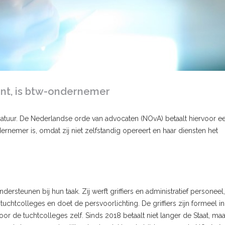
unt, is btw-ondernemer
catuur. De Nederlandse orde van advocaten (NOvA) betaalt hiervoor e
dernemer is, omdat zij niet zelfstandig opereert en haar diensten het
ersteunen bij hun taak. Zij werft griffiers en administratief personeel,
uchtcolleges en doet de persvoorlichting. De griffiers zijn formeel in
r de tuchtcolleges zelf. Sinds 2018 betaalt niet langer de Staat, ma