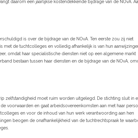
tvangt daarom een jaarlijkse kostendekkende bijdrage van de NOvA. A
erschuldigd is over de bijdrage van de NOvA. Ten eerste zou zij niet
s met de tuchtcolleges en volledig afhankelijk is van hun aanwijzinge
er, omdat haar specialistische diensten niet op een algemene markt
band bestaan tussen haar diensten en de bijdrage van de NOvA, omda
p zelfstandigheid moet ruim worden uitgelegd. De stichting sluit in 
er de voorwaarden en gaat arbeidsovereenkomsten aan met haar perso
htcolleges en voor de inhoud van hun werk verantwoording aan hen
epalingen beogen de onafhankelijkheid van de tuchtrechtspraak te waar
eges.