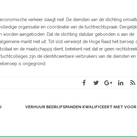
 economische verkeer slaagt niet. De diensten van de stichting omvat
olledige organisatie en coördinatie van de tuchtrechtspraak. Dergelij
 worden aangeboden. Dat de stichting statutair gebonden is aan de
 algemene markt niet uit. Tot slot verwerpt de Hoge Raad het beroep 
sstaat en de maatschappij dient, betekent niet dat er geen rechtstree
uchtcolleges zijn de identificeerbare verbruikers van de diensten en
tieberoep is ongegrond.
J
VERHUUR BEDRIJFSPANDEN KWALIFICEERT NIET VOO