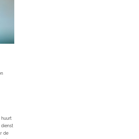
en
 huurt
 dienst
ar de