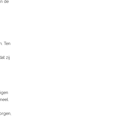
an de
n. Ten
t zij
eigen
neel.
borgen,