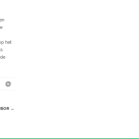
ten
ke
op het
ks
 de
R BOR
→