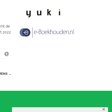
komt de
rt 2022
OMENS
→
✕