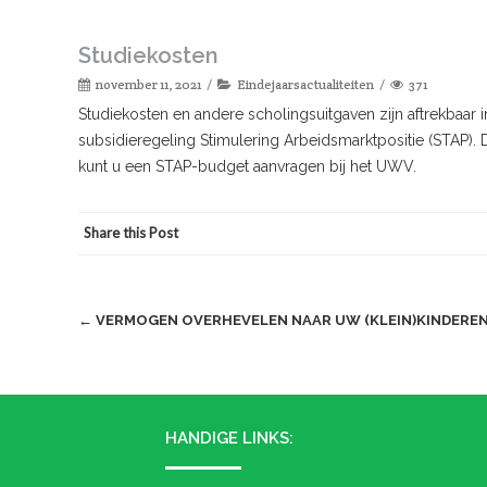
Studiekosten
november 11, 2021
Eindejaarsactualiteiten
371
Studiekosten en andere scholingsuitgaven zijn aftrekbaar in
subsidieregeling Stimulering Arbeidsmarktpositie (STAP)
kunt u een STAP-budget aanvragen bij het UWV.
Share this Post
Post
←
VERMOGEN OVERHEVELEN NAAR UW (KLEIN)KINDERE
navigation
HANDIGE LINKS: