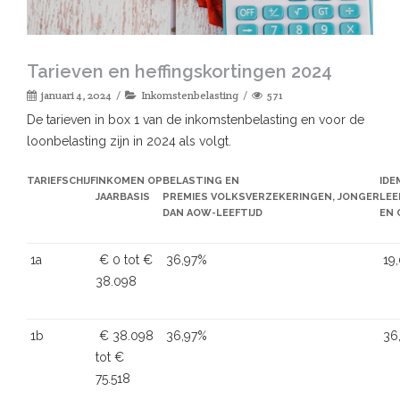
Tarieven en heffingskortingen 2024
januari 4, 2024
Inkomstenbelasting
571
De tarieven in box 1 van de inkomstenbelasting en voor de
loonbelasting zijn in 2024 als volgt.
TARIEFSCHIJF
INKOMEN OP
BELASTING EN
IDE
JAARBASIS
PREMIES VOLKSVERZEKERINGEN, JONGER
LEE
DAN AOW-LEEFTIJD
EN 
1a
€ 0 tot €
36,97%
19
38.098
1b
€ 38.098
36,97%
36
tot €
75.518