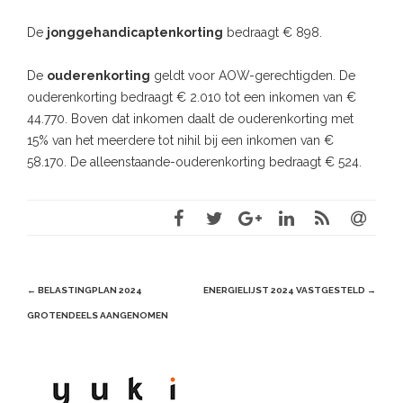
De
jonggehandicaptenkorting
bedraagt € 898.
De
ouderenkorting
geldt voor AOW-gerechtigden. De
ouderenkorting bedraagt € 2.010 tot een inkomen van €
44.770. Boven dat inkomen daalt de ouderenkorting met
15% van het meerdere tot nihil bij een inkomen van €
58.170. De alleenstaande-ouderenkorting bedraagt € 524.
Post
←
BELASTINGPLAN 2024
ENERGIELIJST 2024 VASTGESTELD
→
navigation
GROTENDEELS AANGENOMEN