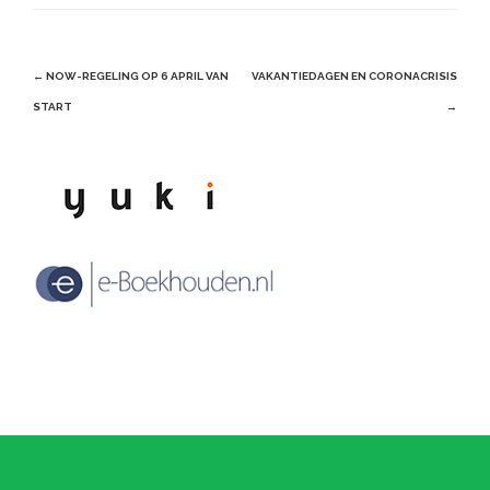
Post
←
NOW-REGELING OP 6 APRIL VAN
VAKANTIEDAGEN EN CORONACRISIS
navigation
START
→