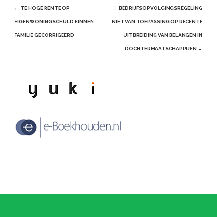
Post
←
TE HOGE RENTE OP
BEDRIJFSOPVOLGINGSREGELING
navigation
EIGENWONINGSCHULD BINNEN
NIET VAN TOEPASSING OP RECENTE
FAMILIE GECORRIGEERD
UITBREIDING VAN BELANGEN IN
DOCHTERMAATSCHAPPIJEN
→