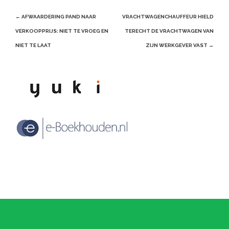
Post
←
AFWAARDERING PAND NAAR
VRACHTWAGENCHAUFFEUR HIELD
navigation
VERKOOPPRIJS: NIET TE VROEG EN
TERECHT DE VRACHTWAGEN VAN
NIET TE LAAT
ZIJN WERKGEVER VAST
→