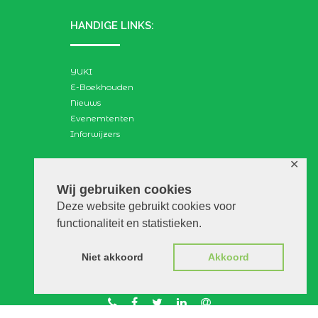
HANDIGE LINKS:
YUKI
E-Boekhouden
Nieuws
Evenemtenten
Inforwijzers
✕
ZOEKEN:
Wij gebruiken cookies
Deze website gebruikt cookies voor
Search
functionaliteit en statistieken.
for:
Niet akkoord
Akkoord
© VGAdvies |
Voorwaarden
|
Privacy
|
Disclaimer
|
WebScapes.nl