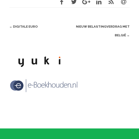
Post
←
DIGITALE EURO
NIEUW BELASTINGVERDRAG MET
navigation
BELGIË
→