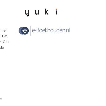
ormen
. Het
en. Ook
 de
te