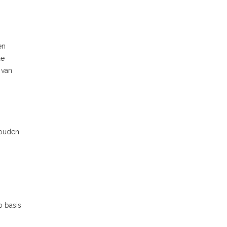
en
de
 van
houden
p basis