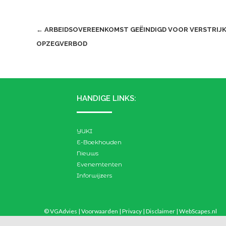
Post
←
ARBEIDSOVEREENKOMST GEËINDIGD VOOR VERSTRIJ
OPZEGVERBOD
navigation
HANDIGE LINKS:
YUKI
E-Boekhouden
Nieuws
Evenemtenten
Inforwijzers
© VGAdvies |
Voorwaarden
|
Privacy
|
Disclaimer
|
WebScapes.nl