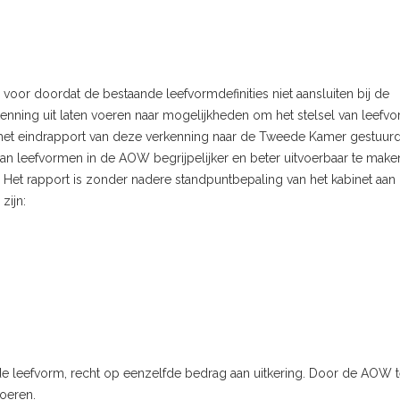
or doordat de bestaande leefvormdefinities niet aansluiten bij de
enning uit laten voeren naar mogelijkheden om het stelsel van leefv
 het eindrapport van deze verkenning naar de Tweede Kamer gestuurd
l van leefvormen in de AOW begrijpelijker en beter uitvoerbaar te mak
l. Het rapport is zonder nadere standpuntbepaling van het kabinet aan
zijn:
de leefvorm, recht op eenzelfde bedrag aan uitkering. Door de AOW 
voeren.