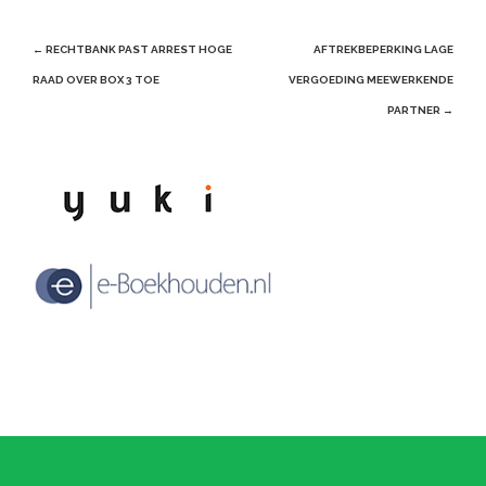
Post
←
RECHTBANK PAST ARREST HOGE
AFTREKBEPERKING LAGE
navigation
RAAD OVER BOX 3 TOE
VERGOEDING MEEWERKENDE
PARTNER
→