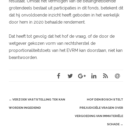
resultaat. Omdat het vermogen van de belanghebbende
grotendeels bestaat uit participaties in dit fonds, betekent dit
dat hij onvoldoende inzicht heeft geboden in het werkelijk
door hem in 2020 behaalde rendement.
Dat heeft tot gevolg dat het hof de vraag, of de door de
wetgever gekozen vorm van rechtsherstel de
proportionaliteitstoets van het EVRM kan doorstaan, niet kan
beantwoorden.
Post
←
VERZOEK VASTSTELLING TEK KAN
HOF DEN BOSCH STELT
navigation
WORDEN INGEDIEND
PREJUDICIËLE VRAGEN OVER
VERGOEDING VAN IMMATERIËLE
SCHADE
→