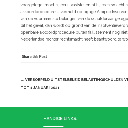
voorgelegd, moet hij eerst vaststellen of hij rechtsmac
akkoordprocedure is vermeld op bijlage A bij de Insolven
van de voornaamste belangen van de schuldenaar gelegen 
dit het geval, dan wordt op grond van de Insolventievero
openbare akkoordprocedure buiten faillissement nog niet o
Nederlandse rechter rechtsmacht heeft beantwoord te wor
Share this Post
Post
←
VERSOEPELD UITSTELBELEID BELASTINGSCHULDEN 
TOT 1 JANUARI 2021
navigation
HANDIGE LINKS: