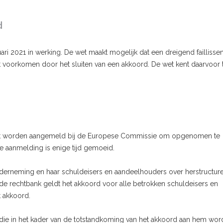
d
i 2021 in werking. De wet maakt mogelijk dat een dreigend failliss
t voorkomen door het sluiten van een akkoord. De wet kent daarvoor
oet worden aangemeld bij de Europese Commissie om opgenomen te
e aanmelding is enige tijd gemoeid.
erneming en haar schuldeisers en aandeelhouders over herstructure
e rechtbank geldt het akkoord voor alle betrokken schuldeisers en
t akkoord.
die in het kader van de totstandkoming van het akkoord aan hem wo