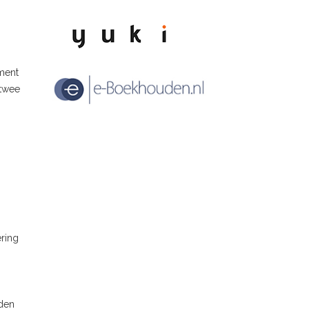
ement
 twee
ring
rden