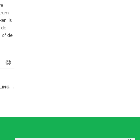
re
ntrum
en. Is
 de
g of de
LING
→