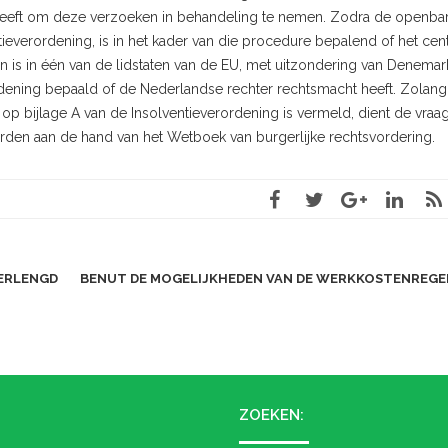
ht heeft om deze verzoeken in behandeling te nemen. Zodra de openba
tieverordening, is in het kader van die procedure bepalend of het ce
is in één van de lidstaten van de EU, met uitzondering van Denemark
rdening bepaald of de Nederlandse rechter rechtsmacht heeft. Zolang
p bijlage A van de Insolventieverordening is vermeld, dient de vraa
den aan de hand van het Wetboek van burgerlijke rechtsvordering.
VERLENGD
BENUT DE MOGELIJKHEDEN VAN DE WERKKOSTENREGE
ZOEKEN: