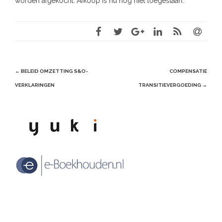
worden afgekocht. Afkoop is nu nog niet toegestaan.
Post
←
BELEID OMZETTING S&O-
COMPENSATIE
navigation
VERKLARINGEN
TRANSITIEVERGOEDING
→