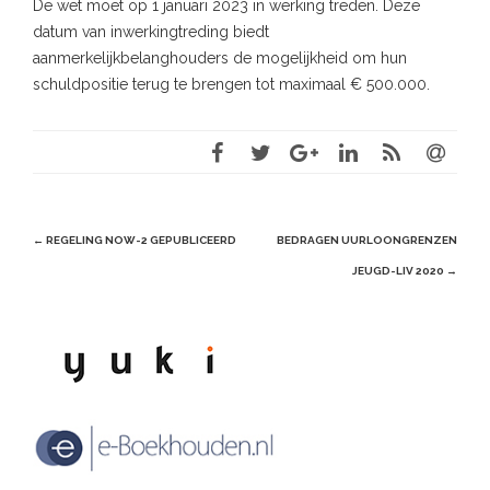
De wet moet op 1 januari 2023 in werking treden. Deze
datum van inwerkingtreding biedt
aanmerkelijkbelanghouders de mogelijkheid om hun
schuldpositie terug te brengen tot maximaal € 500.000.
Post
←
REGELING NOW-2 GEPUBLICEERD
BEDRAGEN UURLOONGRENZEN
navigation
JEUGD-LIV 2020
→