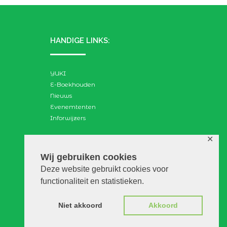
HANDIGE LINKS:
YUKI
E-Boekhouden
Nieuws
Evenemtenten
Inforwijzers
✕
ZOEKEN:
Wij gebruiken cookies
Deze website gebruikt cookies voor
Search
functionaliteit en statistieken.
for:
Niet akkoord
Akkoord
© VGAdvies |
Voorwaarden
|
Privacy
|
Disclaimer
|
WebScapes.nl