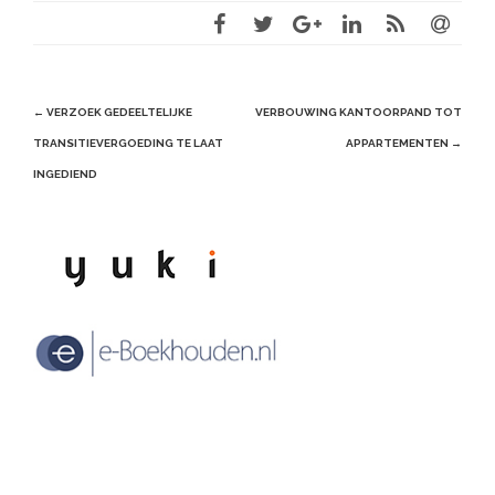
Post
←
VERZOEK GEDEELTELIJKE
VERBOUWING KANTOORPAND TOT
navigation
TRANSITIEVERGOEDING TE LAAT
APPARTEMENTEN
→
INGEDIEND