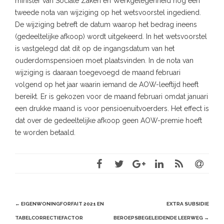
minister van Sociale Zaken en Werkgelegenheid nog een
tweede nota van wijziging op het wetsvoorstel ingediend.
De wijziging betreft de datum waarop het bedrag ineens
(gedeeltelijke afkoop) wordt uitgekeerd. In het wetsvoorstel
is vastgelegd dat dit op de ingangsdatum van het
ouderdomspensioen moet plaatsvinden. In de nota van
wijziging is daaraan toegevoegd de maand februari
volgend op het jaar waarin iemand de AOW-leeftijd heeft
bereikt. Er is gekozen voor de maand februari omdat januari
een drukke maand is voor pensioenuitvoerders. Het effect is
dat over de gedeeltelijke afkoop geen AOW-premie hoeft
te worden betaald.
Post
←
EIGENWONINGFORFAIT 2021 EN
EXTRA SUBSIDIE
navigation
TABELCORRECTIEFACTOR
BEROEPSBEGELEIDENDE LEERWEG
→