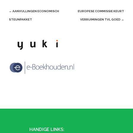
Post
←
AANVULLINGEN ECONOMISCH
EUROPESE COMMISSIE KEURT
navigation
STEUNPAKKET
VERRUIMINGEN TVL GOED
→
HANDIGE LINKS: