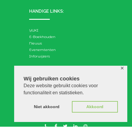
HANDIGE LINKS:
YUKI
E-Boekhouden
Nieuws
Evenemtenten
Inforwijzers
✕
ZOEKEN:
Wij gebruiken cookies
Deze website gebruikt cookies voor
Search
functionaliteit en statistieken.
for:
Niet akkoord
Akkoord
© VGAdvies |
Voorwaarden
|
Privacy
|
Disclaimer
|
WebScapes.nl