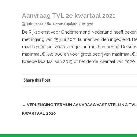
Aanvraag TVL 2e kwartaal 2021
juli 1, 2021
Corona update
378
De Rijksdienst voor Ondernemend Nederland heeft beken
met ingang van 25 juni 2021 kunnen worden ingediend. De
maart en 30 juni 2020 zijn gestart met hun bedrijf. De sub
maximaal € 550.000 en voor grote bedrijven maximaal € 1,
tweede kwartaal van 2019 of het derde kwartaal van 2020.
Share this Post
Post
←
VERLENGING TERMIJN AANVRAAG VASTSTELLING TVL
KWARTAAL 2020
navigation