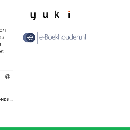
2021
 16
t
et
ONDS
→