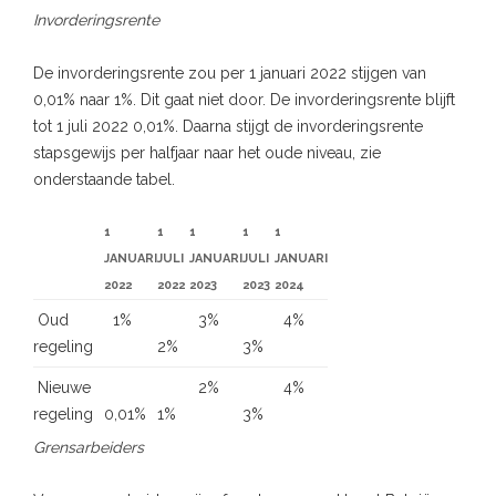
Invorderingsrente
De invorderingsrente zou per 1 januari 2022 stijgen van
0,01% naar 1%. Dit gaat niet door. De invorderingsrente blijft
tot 1 juli 2022 0,01%. Daarna stijgt de invorderingsrente
stapsgewijs per halfjaar naar het oude niveau, zie
onderstaande tabel.
1
1
1
1
1
JANUARI
JULI
JANUARI
JULI
JANUARI
2022
2022
2023
2023
2024
Oud
1%
3%
4%
regeling
2%
3%
Nieuwe
2%
4%
regeling
0,01%
1%
3%
Grensarbeiders