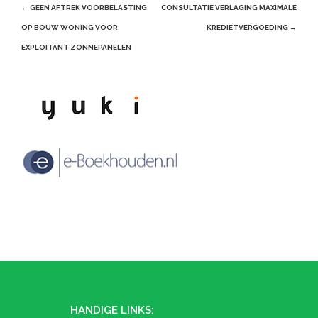
Post
←
GEEN AFTREK VOORBELASTING
CONSULTATIE VERLAGING MAXIMALE
navigation
OP BOUW WONING VOOR
KREDIETVERGOEDING
→
EXPLOITANT ZONNEPANELEN
HANDIGE LINKS: