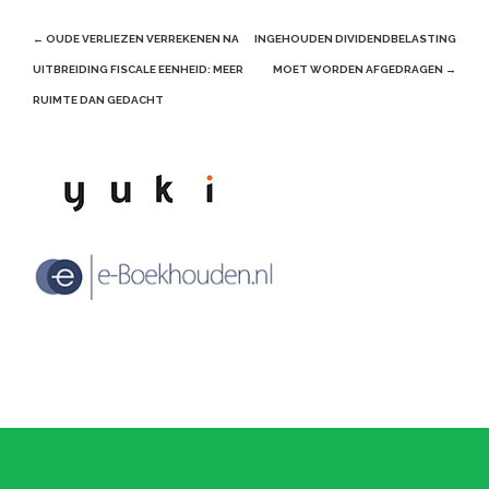
Post
←
OUDE VERLIEZEN VERREKENEN NA
INGEHOUDEN DIVIDENDBELASTING
navigation
UITBREIDING FISCALE EENHEID: MEER
MOET WORDEN AFGEDRAGEN
→
RUIMTE DAN GEDACHT