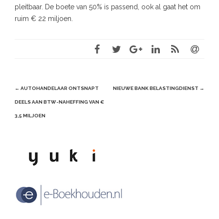
pleitbaar. De boete van 50% is passend, ook al gaat het om
ruim € 22 miljoen.
Post
←
AUTOHANDELAAR ONTSNAPT
NIEUWE BANK BELASTINGDIENST
→
navigation
DEELS AAN BTW-NAHEFFING VAN €
3,5 MILJOEN