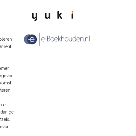
oleren
lement
emer.
kgever
nkomst
teren.
n e-
odanige
tseis.
gever