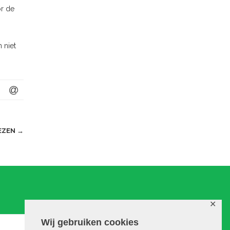
or de
 niet
EZEN
→
✕
Wij gebruiken cookies