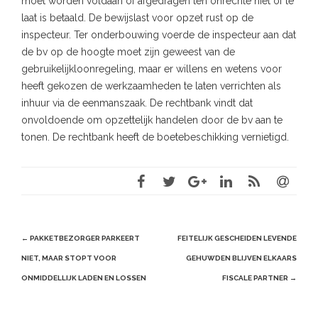
moet worden voldaan of afgedragen ten onrechte niet of te
laat is betaald. De bewijslast voor opzet rust op de
inspecteur. Ter onderbouwing voerde de inspecteur aan dat
de bv op de hoogte moet zijn geweest van de
gebruikelijkloonregeling, maar er willens en wetens voor
heeft gekozen de werkzaamheden te laten verrichten als
inhuur via de eenmanszaak. De rechtbank vindt dat
onvoldoende om opzettelijk handelen door de bv aan te
tonen. De rechtbank heeft de boetebeschikking vernietigd.
Post
←
PAKKETBEZORGER PARKEERT
FEITELIJK GESCHEIDEN LEVENDE
navigation
NIET, MAAR STOPT VOOR
GEHUWDEN BLIJVEN ELKAARS
ONMIDDELLIJK LADEN EN LOSSEN
FISCALE PARTNER
→