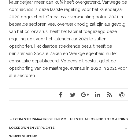
kalenderjaar meer dan 30% heeft overgewerkt. Vanwege de
coronacrisis is deze laatste regeling voor het kalenderjaar
2020 opgeschort. Omdat naar verwachting ook in 2021 in
bepaalde sectoren veel overwerk nodig zal zijn als gevolg
van het coronavirus, heeft het kabinet toegezegd deze
regeling ook voor het kalenderjaar 2021 te zullen
opschorten. Het daartoe strekkende besluit heeft de
minister van Sociale Zaken en Werkgelegenheid nu ter
consultatie gepubliceerd. Volgens dit besluit geldt de
opschorting van de maatregel evenals in 2020 in 2021 voor
alle sectoren.
Post
←
EXTRA STEUNMAATREGELEN I.V.M.
UITSTEL AFLOSSING TOZO-LENING
navigation
LOCKDOWN EN VERPLICHTE
→
WINKELSLUITING