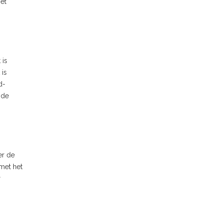
het
 is
 is
d-
 de
er de
 met het
r