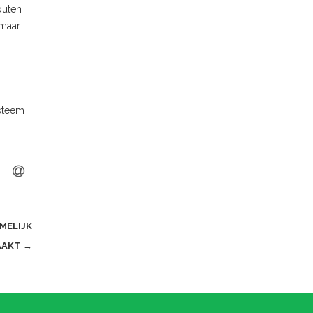
outen
 maar
ysteem
MELIJK
AAKT
→