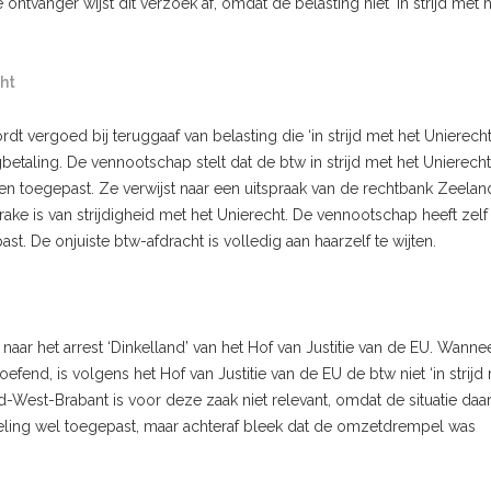
ntvanger wijst dit verzoek af, omdat de belasting niet ‘in strijd met 
cht
t vergoed bij teruggaaf van belasting die ‘in strijd met het Unierecht
betaling. De vennootschap stelt dat de btw in strijd met het Unierecht
 toegepast. Ze verwijst naar een uitspraak van de rechtbank Zeelan
ke is van strijdigheid met het Unierecht. De vennootschap heeft zelf
. De onjuiste btw-afdracht is volledig aan haarzelf te wijten.
aar het arrest ‘Dinkelland’ van het Hof van Justitie van de EU. Wanne
oefend, is volgens het Hof van Justitie van de EU de btw niet ‘in strijd
-West-Brabant is voor deze zaak niet relevant, omdat de situatie daa
egeling wel toegepast, maar achteraf bleek dat de omzetdrempel was