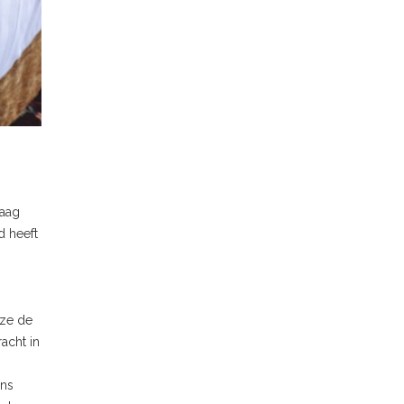
raag
d heeft
 ze de
acht in
ens