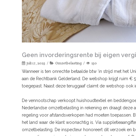
Geen invorderingsrente bij eigen verg
juli 17, 2025
Omzetbelasting
150
Wanneer is ten onrechte betaalde btw ‘in strijd met het 
aan de Rechtbank Gelderland. De webshop krijgt ruim € 5
toegepast. Naast deze teruggaaf claimt de webshop ook i
De vennootschap verkoopt huishoudtextiel en beddengoed v
Nederlandse omzetbelasting in rekening en draagt deze af
regeling voor afstandsverkopen had moeten toepassen. Bi
het land waar de klant woonachtig is. Via suppletieaang
omzetbelasting. De inspecteur honoreert dit verzoek en b