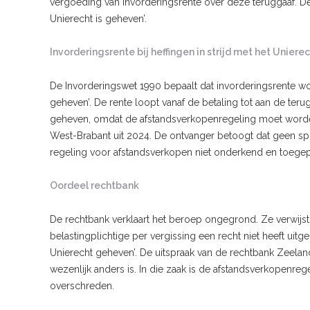
vergoeding van invorderingsrente over deze teruggaaf. De o
Unierecht is geheven’.
Invorderingsrente bij heffingen in strijd met het Uniere
De Invorderingswet 1990 bepaalt dat invorderingsrente word
geheven’. De rente loopt vanaf de betaling tot aan de terug
geheven, omdat de afstandsverkopenregeling moet worden
West-Brabant uit 2024. De ontvanger betoogt dat geen spra
regeling voor afstandsverkopen niet onderkend en toegepast
Oordeel rechtbank
De rechtbank verklaart het beroep ongegrond. Ze verwijst n
belastingplichtige per vergissing een recht niet heeft uitge
Unierecht geheven’. De uitspraak van de rechtbank Zeeland
wezenlijk anders is. In die zaak is de afstandsverkopenr
overschreden.