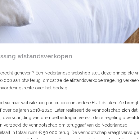
issing afstandsverkopen
Unierecht geheven’? Een Nederlandse webshop stelt deze principiële v
0.000 aan btw terug, omdat ze de afstandsverkopenregeling verkeer
nvorderingsrente over het bedrag.
ia haar website aan particulieren in andere EU-lidstaten. Ze brengt
 over de jaren 2018-2020. Later realiseert de vennootschap zich dat
j overschrijding van drempelbedragen vereist deze regeling btw-afdr
iften verzoekt de vennootschap om teruggaaf van de Nederlandse
etaalt in totaal ruim € 50.000 terug. De vennootschap vraagt vervolg