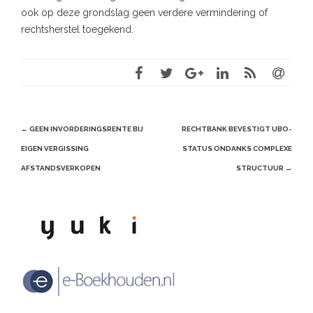
ook op deze grondslag geen verdere vermindering of
rechtsherstel toegekend.
Post
←
GEEN INVORDERINGSRENTE BIJ
RECHTBANK BEVESTIGT UBO-
navigation
EIGEN VERGISSING
STATUS ONDANKS COMPLEXE
AFSTANDSVERKOPEN
STRUCTUUR
→