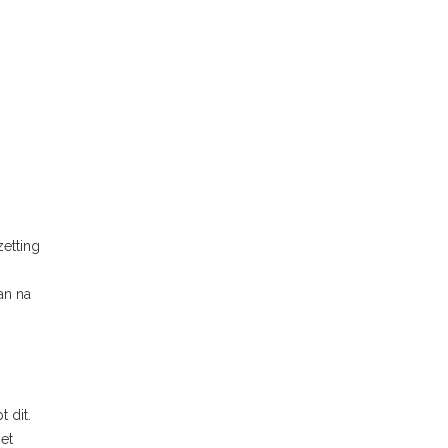
etting
an na
 dit.
et