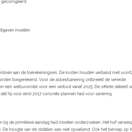
 gecorrigeerd.
uitgaven moeten:
voldoen aan de toerekeningseis. De kosten houden verband met voortz
worden toegerekend. Voor de asbestsanering ontbreekt de vereiste
leen een wetsvoorstel voor een verbod vanaf 2025. De offerte dateert v
at hij voor eind 2017 concrete plannen had voor sanering.
n bij de primitieve aanslag had moeten onderzoeken. Het hof verwerpt
e. De hoogte van de dotaties was niet opvallend. Ook het beroep op h