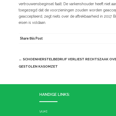
vertrouwensbeginsel faalt. De varkenshouder heeft niet a
toegezegd dat de voorzieningen zouden worden geaccepte
geaccepteerd, zegt niets over de aftrekbaarheid in 2017.
eisen is voldaan.
Share this Post
Post
←
SCHOENHERSTELBEDRIJF VERLIEST RECHTSZAAK OV
GESTOLEN KASOMZET
navigation
HANDIGE LINKS:
YUKI