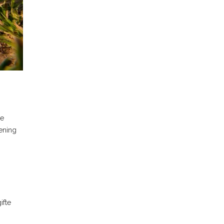
de
ening
ifte