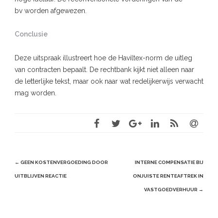
bv worden afgewezen.
Conclusie
Deze uitspraak illustreert hoe de Haviltex-norm de uitleg
van contracten bepaalt. De rechtbank kijkt niet alleen naar
de letterlijke tekst, maar ook naar wat redelijkerwijs verwacht
mag worden.
Post
←
GEEN KOSTENVERGOEDING DOOR
INTERNE COMPENSATIE BIJ
navigation
UITBLIJVEN REACTIE
ONJUISTE RENTEAFTREK IN
VASTGOEDVERHUUR
→