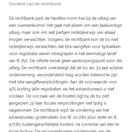
Oordeel van de rechtbank
De rechtbank past de Haviltex-norm toe bij de uitleg van
een overeenkomst. Het gaat niet alleen om een taalkundige
uitleg, maar ook om wat partijen redelijkerwijs van elkaar
mogen verwachten. Volgens de rechtbank kon de bv niet
redelijkerwijs verwachten dat btw-aangiften voor tijdvakken
vóór registratie waren inbegrepen in het eenmalige tarief
van € 750. De offerte bevat geen aanknopingspunt voor die
uitleg. De rechtbank overweegt dat de bv, als 30 jaar actieve
onderneming, verondersteld mag worden bekend te zijn
met btw-aangifteverplichtingen. Aan de voorwaarde voor
15% korting (alle registraties via het adviesbureau) is niet
voldaan. De oorzaak van de boetes ligt bij de bv zelf,
aangezien zij haar fiscale verplichtingen niet tijdig is
nagekomen. De rechtbank wijst de vordering van het
adviesbureau grotendeels toe (€ 20.280 plus rente en €
977,80 buitengerechtelijke kosten), na correctie van één te
hoge factuur. De reconventionele vorderingen van de