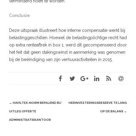
verminderd hoeft te worden.
Conclusie
Deze uitspraak illustreert hoe interne compensatie werkt bij
belastinggeschillen. Hoewel de belastingplichtige recht had
op extra renteaftrek in box 1, werd dit gecompenseerd door
het feit dat geen stakingswinst in aanmerking was genomen
bij de beëindiging van zijn verhuuractiviteiten in 2015.
Post
←
HAVILTEX-NORM BEPALEND BIJ
HERINVESTERINGSRESERVE TE LANG
navigation
UITLEG OFFERTE
OP DE BALANS
→
ADMINISTRATIEKANTOOR