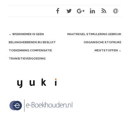
Post
←
WERKNEMER IS GEEN
MAATREGEL STIMULERING GEBRUIK
navigation
BELANGHEBBENDE BIJ BESLUIT
ORGANISCHE STOFRIJKE
TOEKENNING COMPENSATIE
MESTSTOFFEN
→
TRANSITIEVERGOEDING