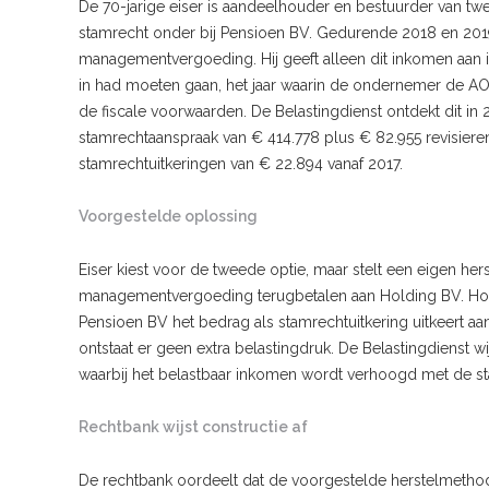
De 70-jarige eiser is aandeelhouder en bestuurder van tw
stamrecht onder bij Pensioen BV. Gedurende 2018 en 201
managementvergoeding. Hij geeft alleen dit inkomen aan in
in had moeten gaan, het jaar waarin de ondernemer de AOW-
de fiscale voorwaarden. De Belastingdienst ontdekt dit in 
stamrechtaanspraak van € 414.778 plus € 82.955 revisierent
stamrechtuitkeringen van € 22.894 vanaf 2017.
Voorgestelde oplossing
Eiser kiest voor de tweede optie, maar stelt een eigen her
managementvergoeding terugbetalen aan Holding BV. Hold
Pensioen BV het bedrag als stamrechtuitkering uitkeert aan
ontstaat er geen extra belastingdruk. De Belastingdienst w
waarbij het belastbaar inkomen wordt verhoogd met de st
Rechtbank wijst constructie af
De rechtbank oordeelt dat de voorgestelde herstelmethode n