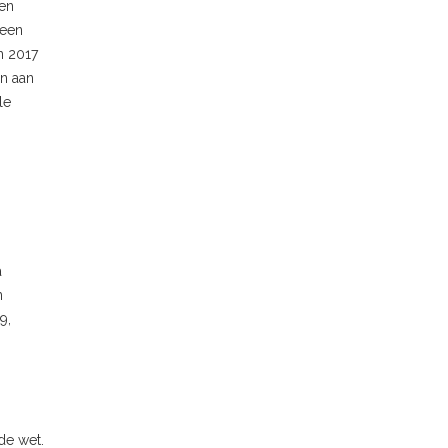
een
 een
n 2017
an aan
le
a
n
9,
de wet.