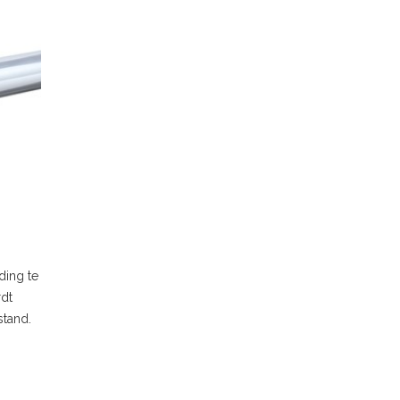
ding te
rdt
stand.