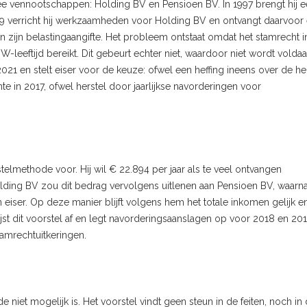
ee vennootschappen: Holding BV en Pensioen BV. In 1997 brengt hij 
9 verricht hij werkzaamheden voor Holding BV en ontvangt daarvoor
 zijn belastingaangifte. Het probleem ontstaat omdat het stamrecht i
leeftijd bereikt. Dit gebeurt echter niet, waardoor niet wordt volda
2021 en stelt eiser voor de keuze: ofwel een heffing ineens over de he
e in 2017, ofwel herstel door jaarlijkse navorderingen voor
stelmethode voor. Hij wil € 22.894 per jaar als te veel ontvangen
ing BV zou dit bedrag vervolgens uitlenen aan Pensioen BV, waarn
 eiser. Op deze manier blijft volgens hem het totale inkomen gelijk e
ijst dit voorstel af en legt navorderingsaanslagen op voor 2018 en 201
amrechtuitkeringen.
iet mogelijk is. Het voorstel vindt geen steun in de feiten, noch in 