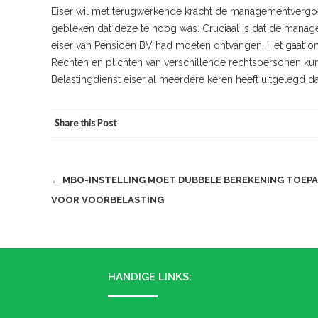
Eiser wil met terugwerkende kracht de managementvergoed
gebleken dat deze te hoog was. Cruciaal is dat de manag
eiser van Pensioen BV had moeten ontvangen. Het gaat om 
Rechten en plichten van verschillende rechtspersonen kun
Belastingdienst eiser al meerdere keren heeft uitgelegd d
Share this Post
Post
←
MBO-INSTELLING MOET DUBBELE BEREKENING TOEP
VOOR VOORBELASTING
navigation
HANDIGE LINKS: