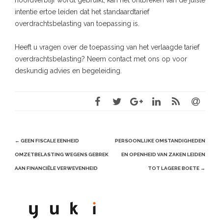
intentie ertoe leiden dat het standaardtarief
overdrachtsbelasting van toepassing is.
Heeft u vragen over de toepassing van het verlaagde tarief
overdrachtsbelasting? Neem contact met ons op voor
deskundig advies en begeleiding.
Post
←
GEEN FISCALE EENHEID
PERSOONLIJKE OMSTANDIGHEDEN
navigation
OMZETBELASTING WEGENS GEBREK
EN OPENHEID VAN ZAKEN LEIDEN
AAN FINANCIËLE VERWEVENHEID
TOT LAGERE BOETE
→