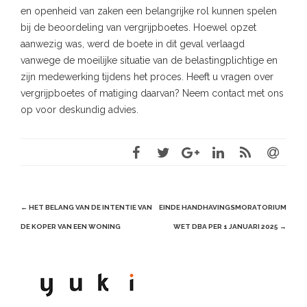
en openheid van zaken een belangrijke rol kunnen spelen
bij de beoordeling van vergrijpboetes. Hoewel opzet
aanwezig was, werd de boete in dit geval verlaagd
vanwege de moeilijke situatie van de belastingplichtige en
zijn medewerking tijdens het proces. Heeft u vragen over
vergrijpboetes of matiging daarvan? Neem contact met ons
op voor deskundig advies.
Post
←
HET BELANG VAN DE INTENTIE VAN
EINDE HANDHAVINGSMORATORIUM
navigation
DE KOPER VAN EEN WONING
WET DBA PER 1 JANUARI 2025
→