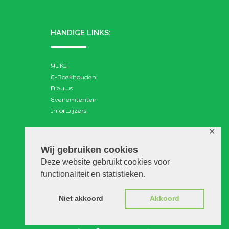
HANDIGE LINKS:
YUKI
E-Boekhouden
Nieuws
Evenemtenten
Inforwijzers
✕
ZOEKEN:
Wij gebruiken cookies
Deze website gebruikt cookies voor
Search
functionaliteit en statistieken.
for:
Niet akkoord
Akkoord
© VGAdvies |
Voorwaarden
|
Privacy
|
Disclaimer
|
WebScapes.nl