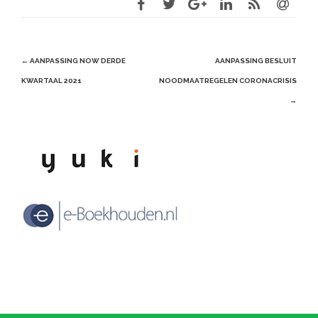
Post
←
AANPASSING NOW DERDE
AANPASSING BESLUIT
navigation
KWARTAAL 2021
NOODMAATREGELEN CORONACRISIS
→