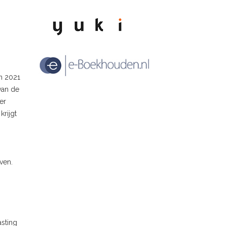
n 2021
van de
er
krijgt
ven.
asting