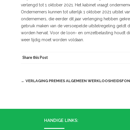
verlengd tot 1 oktober 2021. Het kabinet vraagt onderneme
Ondernemers kunnen tot uiterlijk 1 oktober 2021 uitstel van
ondernemers, die eerder dit jaar verlenging hebben gekre
gebruik maken van de versoepelde uitstelregeling geldt 
worden hervat. Voor de loon- en omzetbelasting houdt dit i
weer tijdig moet worden voldaan.
Share this Post
Post
←
VERLAGING PREMIES ALGEMEEN WERKLOOSHEIDSFO
navigation
HANDIGE LINKS: