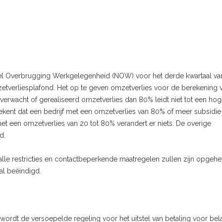
gel Overbrugging Werkgelegenheid (NOW) voor het derde kwartaal va
zetverliesplafond. Het op te geven omzetverlies voor de berekening 
wacht of gerealiseerd omzetverlies dan 80% leidt niet tot een hog
tekent dat een bedrijf met een omzetverlies van 80% of meer subsidie 
t een omzetverlies van 20 tot 80% verandert er niets. De overige
d.
ar alle restricties en contactbeperkende maatregelen zullen zijn opgehe
al beëindigd.
rdt de versoepelde regeling voor het uitstel van betaling voor bel