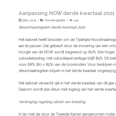
Aanpassing NOW derde kwartaal 2021
juli 1, 2021
Corona update
345
Steunmaatregelen derde kwartaal 2021
Het kabinet heeft besloten om de Tijdelijke Noodmaatre
aan te passen. Dat gebeurt door de invoering van een om
hoogte van de NOW wordt begrensd op 80%. Een hoger ver
subsidiebedrag. Het subsidiepercentage blijft 85%. Dit be
voor 68% (80 x 85%) van de loonkosten. Voor bedrijven me
steunmaatregelen blijven in het derde kwartaal ongewijzig
Het kabinet verwacht dat in het vierde kwartaal van dit ja
Daarom wordt alle steun met ingang van het vierde kwarta
Verlenging regeling uitstel van betaling
In lijn met de door de Tweede Kamer aangenomen motie wo