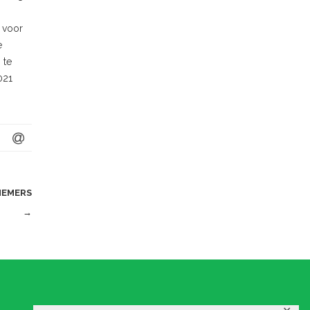
l voor
e
 te
021
NEMERS
→