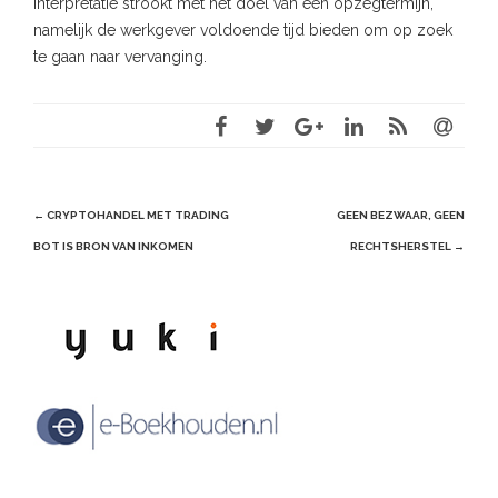
interpretatie strookt met het doel van een opzegtermijn,
namelijk de werkgever voldoende tijd bieden om op zoek
te gaan naar vervanging.
Post
←
CRYPTOHANDEL MET TRADING
GEEN BEZWAAR, GEEN
navigation
BOT IS BRON VAN INKOMEN
RECHTSHERSTEL
→