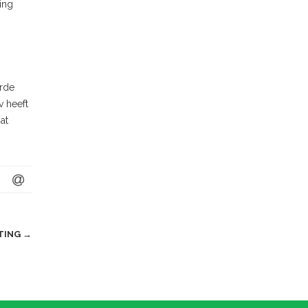
ing
arde
v heeft
at
STING
→