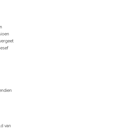
en
sioen
 vergeet
besef
vendien
ld van