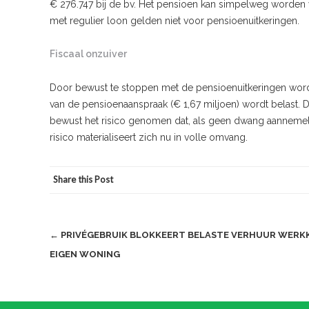
€ 276.747 bij de bv. Het pensioen kan simpelweg worden 
met regulier loon gelden niet voor pensioenuitkeringen.
Fiscaal onzuiver
Door bewust te stoppen met de pensioenuitkeringen wordt 
van de pensioenaanspraak (€ 1,67 miljoen) wordt belast. Dit 
bewust het risico genomen dat, als geen dwang aannemeli
risico materialiseert zich nu in volle omvang.
Share this Post
Post
←
PRIVÉGEBRUIK BLOKKEERT BELASTE VERHUUR WERK
EIGEN WONING
navigation