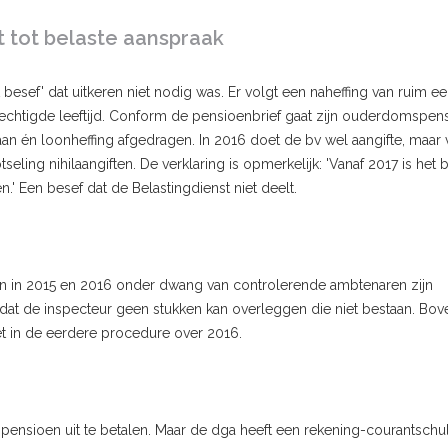
t tot belaste aanspraak
 besef' dat uitkeren niet nodig was. Er volgt een naheffing van ruim e
rechtigde leeftijd. Conform de pensioenbrief gaat zijn ouderdomspen
daan én loonheffing afgedragen. In 2016 doet de bv wel aangifte, maar
tseling nihilaangiften. De verklaring is opmerkelijk: 'Vanaf 2017 is het 
' Een besef dat de Belastingdienst niet deelt.
en in 2015 en 2016 onder dwang van controlerende ambtenaren zijn
lt dat de inspecteur geen stukken kan overleggen die niet bestaan. Bo
t in de eerdere procedure over 2016.
nsioen uit te betalen. Maar de dga heeft een rekening-courantschu