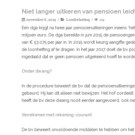
Niet langer uitkeren van pensioen leid
november 6, 2025
Loonbelasting
174
Een dga krijgt na twee jaar pensioenuitkeringen ineens 'het
miljoen euro. De dga bereikte in juni 2015 de pensioenge
van € 53.075 per jaar in. In 2015 wordt keurig aangifte ge
de loonheffing af te dragen. In het jaar 2017 doet de bv plo
ingedaald dat er geen pensioen uitgekeerd hoeft te worden.
Onder dwang?
In de procedure beweert de bv dat de pensioenuitkering
gebeurd. Hij kan dit alleen niet bewijzen. Het hof oordee
heeft de bv deze dwang nooit eerder aangevoerd, ook nie
Verrekenen met rekening-courant
De bv beweert onvoldoende middelen te hebben om het pe