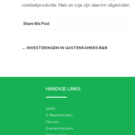
voedselproductie. Maïs en soja zijn daarom uitgesloten.
Share this Post
Post
←
INVESTERINGEN IN GASTENKAMERS B&B
navigation
HANDIGE LINKS:
YUKI
E-Boekhouden
Nieuws
Evenemtenten
Inforwijzers