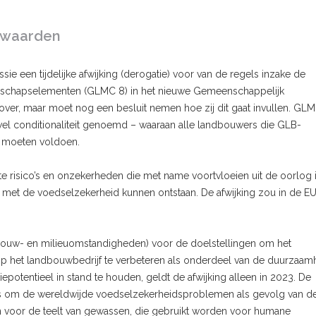
orwaarden
e een tijdelijke afwijking (derogatie) voor van de regels inzake de
andschapselementen (GLMC 8) in het nieuwe Gemeenschappelijk
over, maar moet nog een besluit nemen hoe zij dit gaat invullen. GLMC
wel conditionaliteit genoemd – waaraan alle landbouwers die GLB-
, moeten voldoen.
 risico’s en onzekerheden die met name voortvloeien uit de oorlog 
et de voedselzekerheid kunnen ontstaan. De afwijking zou in de EU 
uw- en milieuomstandigheden) voor de doelstellingen om het
 op het landbouwbedrijf te verbeteren als onderdeel van de duurzaam
potentieel in stand te houden, geldt de afwijking alleen in 2023. De
jk is om de wereldwijde voedselzekerheidsproblemen als gevolg van d
een voor de teelt van gewassen, die gebruikt worden voor humane