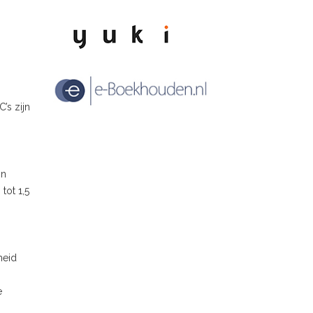
’s zijn
in
tot 1,5
heid
e