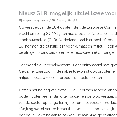
Nieuw GLB: mogelijk uitstel twee vo
augustus 25, 2022
Agro
466
Op verzoek van de EU-lidstaten stelt de Europese Commissi
vruchtwisseling (GLMC 7) en niet productief areaal en l
landbouwbeleid (GLB). Nederland staat hier positief tegen
EU-normen die gunstig zijn voor klimaat en milieu – ook 
betalingen (zoals basispremie en eco-premie) ontvangen
Het mondiale voedselsysteem is geconfronteerd met grote
Oekraïne, waardoor in de nabije toekomst ook problemen m
miljoen hectare meer in productie moeten leiden.
Gezien het belang van deze GLMC-normen (goede landbo
bodempotentieel in stand te houden en de biodiversiteit
van de sector op lange termijn en om het voedselproductie
afwijking wordt verder beperkt tot wat strikt noodzakeli
oorlog in Oekraïne aan te pakken. De afwijking geldt all