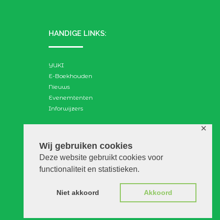
HANDIGE LINKS:
YUKI
E-Boekhouden
Nieuws
Evenemtenten
Inforwijzers
✕
ZOEKEN:
Wij gebruiken cookies
Deze website gebruikt cookies voor
Search
functionaliteit en statistieken.
for:
Niet akkoord
Akkoord
© VGAdvies |
Voorwaarden
|
Privacy
|
Disclaimer
|
WebScapes.nl