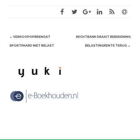
Post
←
VERKOOPOPBRENGST
RECHTBANK DRAAIT BEREKENING
navigation
SPORTPAARD NIET BELAST
BELASTINGRENTE TERUG
→