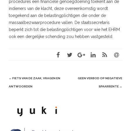
procedures een financiële genoegdoening toekent aan de
indieners van de klacht, deze overeenkomstig wordt
toegekend aan de belastingplichtigen die onder de
massaalbezwaarprocedure vallen. De staatssecretaris
beperkt zich tot die belastingplichtigen voor wie het EHRM
ook een dergelijke schending zou hebben vastgesteld.
Post
←
FIETS VAN DE ZAAK, VRAGEN EN
GEEN VERBOD OP NEGATIEVE
navigation
ANTWOORDEN
SPAARRENTE
→