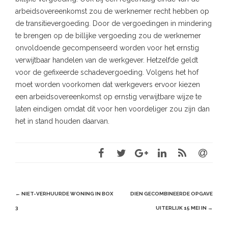
arbeidsovereenkomst zou de werknemer recht hebben op
de transitievergoeding. Door de vergoedingen in mindering
te brengen op de billijke vergoeding zou de werknemer
onvoldoende gecompenseerd worden voor het ernstig
verwijtbaar handelen van de werkgever. Hetzelfde geldt
voor de gefixeerde schadevergoeding. Volgens het hof
moet worden voorkomen dat werkgevers ervoor kiezen
een arbeidsovereenkomst op ernstig verwijtbare wijze te
laten eindigen omdat dit voor hen voordeliger zou zijn dan
het in stand houden daarvan.
Post
←
NIET-VERHUURDE WONING IN BOX
DIEN GECOMBINEERDE OPGAVE
navigation
3
UITERLIJK 15 MEI IN
→