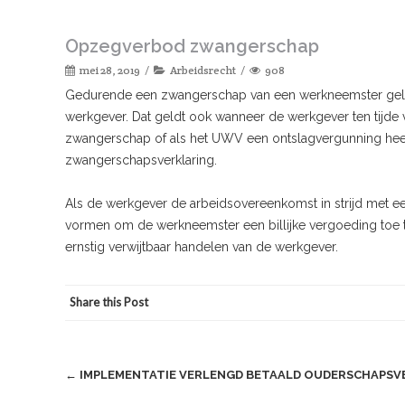
Opzegverbod zwangerschap
mei 28, 2019
Arbeidsrecht
908
Gedurende een zwangerschap van een werkneemster geld
werkgever. Dat geldt ook wanneer de werkgever ten tijde
zwangerschap of als het UWV een ontslagvergunning hee
zwangerschapsverklaring.
Als de werkgever de arbeidsovereenkomst in strijd met e
vormen om de werkneemster een billijke vergoeding toe t
ernstig verwijtbaar handelen van de werkgever.
Share this Post
Post
←
IMPLEMENTATIE VERLENGD BETAALD OUDERSCHAPSV
navigation