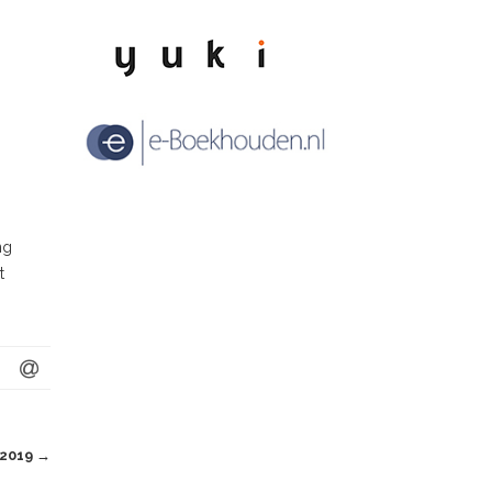
ng
t
 2019
→