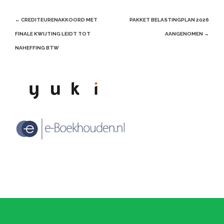
Post
←
CREDITEURENAKKOORD MET
PAKKET BELASTINGPLAN 2026
navigation
FINALE KWIJTING LEIDT TOT
AANGENOMEN
→
NAHEFFING BTW