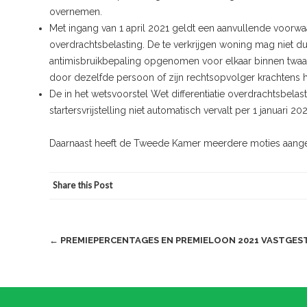
overnemen.
Met ingang van 1 april 2021 geldt een aanvullende voorwaa
overdrachtsbelasting. De te verkrijgen woning mag niet d
antimisbruikbepaling opgenomen voor elkaar binnen twaa
door dezelfde persoon of zijn rechtsopvolger krachtens h
De in het wetsvoorstel Wet differentiatie overdrachtsbela
startersvrijstelling niet automatisch vervalt per 1 januari 20
Daarnaast heeft de Tweede Kamer meerdere moties aan
Share this Post
Post
←
PREMIEPERCENTAGES EN PREMIELOON 2021 VASTGES
navigation