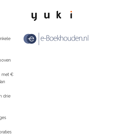
enkele
 boven
d met €
dan
n drie
ages
raties