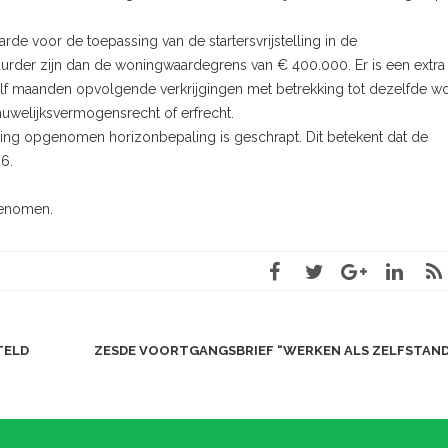
rde voor de toepassing van de startersvrijstelling in de
uurder zijn dan de woningwaardegrens van € 400.000. Er is een extra
lf maanden opvolgende verkrijgingen met betrekking tot dezelfde w
uwelijksvermogensrecht of erfrecht.
sting opgenomen horizonbepaling is geschrapt. Dit betekent dat de
26.
genomen.
TELD
ZESDE VOORTGANGSBRIEF “WERKEN ALS ZELFSTAN