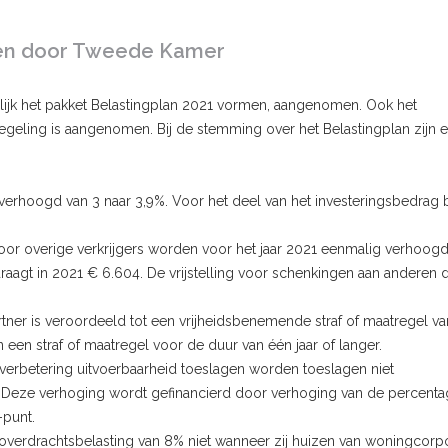
men door Tweede Kamer
ijk het pakket Belastingplan 2021 vormen, aangenomen. Ook het
regeling is aangenomen. Bij de stemming over het Belastingplan zijn 
 verhoogd van 3 naar 3,9%. Voor het deel van het investeringsbedrag
 voor overige verkrijgers worden voor het jaar 2021 eenmalig verhoog
draagt in 2021 € 6.604. De vrijstelling voor schenkingen aan anderen 
tner is veroordeeld tot een vrijheidsbenemende straf of maatregel va
een straf of maatregel voor de duur van één jaar of langer.
erbetering uitvoerbaarheid toeslagen worden toeslagen niet
 Deze verhoging wordt gefinancierd door verhoging van de percent
punt.
overdrachtsbelasting van 8% niet wanneer zij huizen van woningcorpo