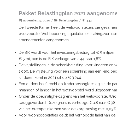
Pakket Belastingplan 2021 aangeno
november 19, 2020
Belastingplan
443
De Tweede Kamer heeft de wetsvoorstellen, die gezamenl
wetsvoorstel Wet beperking liquidatie- en stakingsverlies
amendementen aangenomen.
De BIK wordt voor het investeringsbedrag tot € 5 miljoen
€ 5 miljoen is de BIK verlaagd van 2,44 naar 1,8%.
De vrijstellingen in de schenkbelasting voor kinderen en
1.000. De vrijstelling voor een schenking aan een kind be
kinderen komt in 2021 uit op € 3.244.
Een ouders heeft recht op kinderopvangtoeslag als de par
maanden of langer. In het wetsvoorstel werd uitgegaan van 
Onder de doelmatigheidsgrens van het wetsvoorstel Wet v
teruggevorderd. Deze grens is verhoogd € 48 naar € 98.
van het drempelinkomen voor de zorgtoeslag met 0,03%-
Voor wooncoöperaties geldt het verhoogde tarief van de 