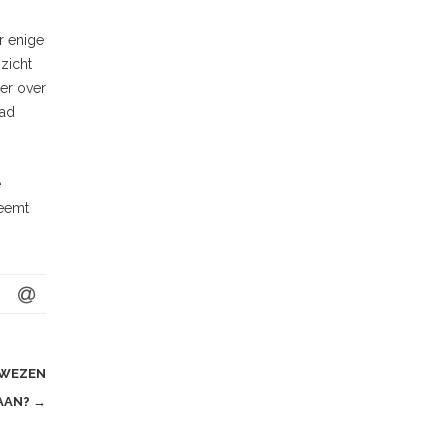
r enige
nzicht
er over
aad
e
neemt
 WEZEN
AAN?
→