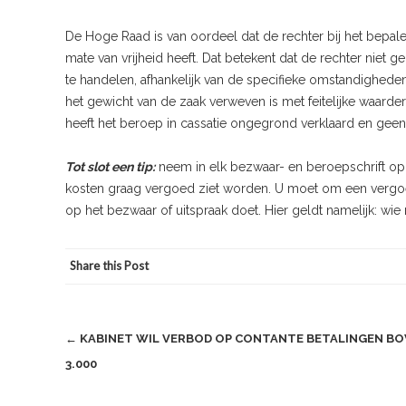
De Hoge Raad is van oordeel dat de rechter bij het bepal
mate van vrijheid heeft. Dat betekent dat de rechter niet g
te handelen, afhankelijk van de specifieke omstandighede
het gewicht van de zaak verweven is met feitelijke waarde
heeft het beroep in cassatie ongegrond verklaard en geen
Tot slot een tip:
neem in elk bezwaar- en beroepschrift op d
kosten graag vergoed ziet worden. U moet om een vergoe
op het bezwaar of uitspraak doet. Hier geldt namelijk: wie
Share this Post
Post
←
KABINET WIL VERBOD OP CONTANTE BETALINGEN BO
3.000
navigation