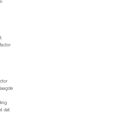
in
d,
factor
ctor
slaagde
ding
el dat