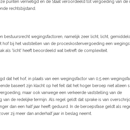
ze punten vernietigd en de Staat veroordeeld tot vergoeding van de 
de rechtsbijstand.
n bestuursrecht wegingsfactoren, namelijk zeer licht, licht, gemiddel
et hof bij het vaststellen van de proceskostenvergoeding een wegings
zaak als 'licht' heeft beoordeeld wat betreft de complexiteit.
 dat het hof, in plaats van een wegingsfactor van 0,5 een wegingsfa
e baseert zijn klacht op het feit dat het hoger beroep niet alleen 
vergoeding, maar ook vanwege een verkeerde vaststelling van de
an de redelijke termijn. Als regel geldt dat sprake is van overschrij
anger dan een half jaar heeft geduurd. In de beroepsfase geldt als reg
zover zij meer dan anderhalf jaar in beslag neemt.