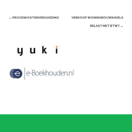
Post
←
PROCESKOSTENVERGOEDING
VERKOOP WONINGBOUWKAVELS
navigation
BELAST MET BTW?
→