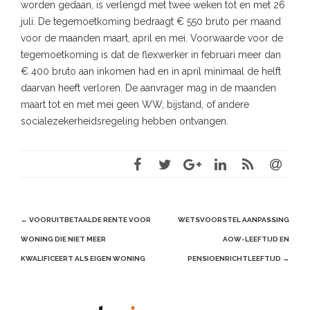
worden gedaan, is verlengd met twee weken tot en met 26
juli. De tegemoetkoming bedraagt € 550 bruto per maand
voor de maanden maart, april en mei. Voorwaarde voor de
tegemoetkoming is dat de flexwerker in februari meer dan
€ 400 bruto aan inkomen had en in april minimaal de helft
daarvan heeft verloren. De aanvrager mag in de maanden
maart tot en met mei geen WW, bijstand, of andere
socialezekerheidsregeling hebben ontvangen.
Post
←
VOORUITBETAALDE RENTE VOOR
WETSVOORSTEL AANPASSING
navigation
WONING DIE NIET MEER
AOW-LEEFTIJD EN
KWALIFICEERT ALS EIGEN WONING
PENSIOENRICHTLEEFTIJD
→