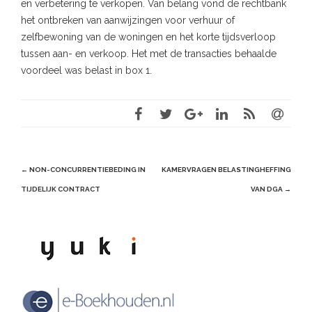
en verbetering te verkopen. Van belang vond de rechtbank
het ontbreken van aanwijzingen voor verhuur of
zelfbewoning van de woningen en het korte tijdsverloop
tussen aan- en verkoop. Het met de transacties behaalde
voordeel was belast in box 1.
Post
←
NON-CONCURRENTIEBEDING IN
KAMERVRAGEN BELASTINGHEFFING
navigation
TIJDELIJK CONTRACT
VAN DGA
→