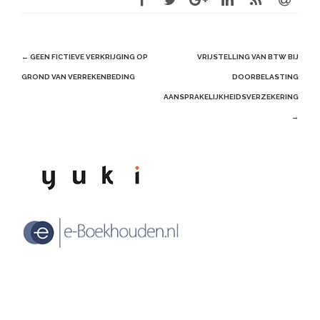
Post
←
GEEN FICTIEVE VERKRIJGING OP
VRIJSTELLING VAN BTW BIJ
navigation
GROND VAN VERREKENBEDING
DOORBELASTING
AANSPRAKELIJKHEIDSVERZEKERING
→