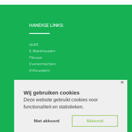
HANDIGE LINKS:
YUKI
E-Boekhouden
Nieuws
Evenemtenten
Inforwijzers
✕
ZOEKEN:
Wij gebruiken cookies
Deze website gebruikt cookies voor
Search
functionaliteit en statistieken.
for:
Niet akkoord
Akkoord
© VGAdvies |
Voorwaarden
|
Privacy
|
Disclaimer
|
WebScapes.nl